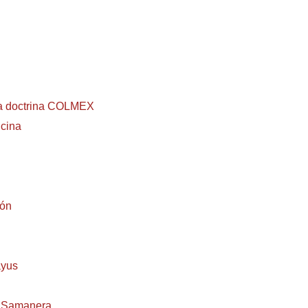
era doctrina COLMEX
icina
ión
ayus
n Samanera