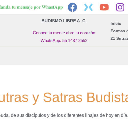
𝐚𝐧𝐝𝐚 𝐭𝐮 𝐦𝐞𝐧𝐬𝐚𝐣𝐞 𝐩𝐨𝐫 𝐖𝐡𝐚𝐬𝐭𝐀𝐩𝐩
BUDISMO LIBRE A. C.
Inicio
Formas 
Conoce tu mente abre tu corazón
21 Sutra
WhatsApp: 55 1437 2552
utras y Satras Budist
a, de sus discípulos y de los diferentes linajes de hoy en día. 