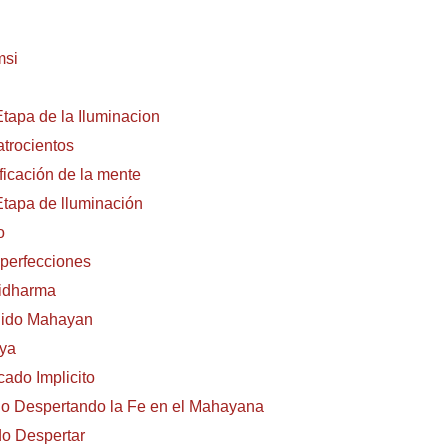
msi
Etapa de la Iluminacion
trocientos
ficación de la mente
Etapa de lluminación
o
perfecciones
idharma
nido Mahayan
eya
cado Implicito
do Despertando la Fe en el Mahayana
o Despertar