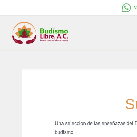
Ir
𝐌
al
contenido
S
Una selección de las enseñazas del Bud
budismo.