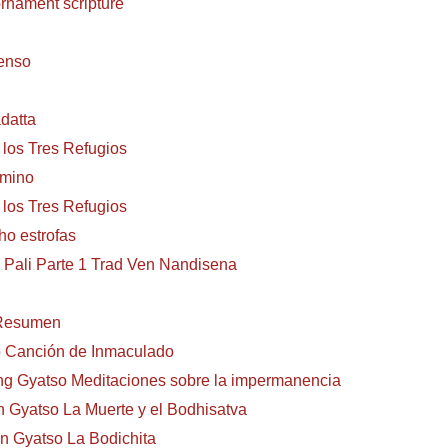
rnament scripture
enso
datta
 los Tres Refugios
amino
 los Tres Refugios
o estrofas
 Pali Parte 1 Trad Ven Nandisena
 Resumen
o Canción de Inmaculado
ng Gyatso Meditaciones sobre la impermanencia
 Gyatso La Muerte y el Bodhisatva
n Gyatso La Bodichita