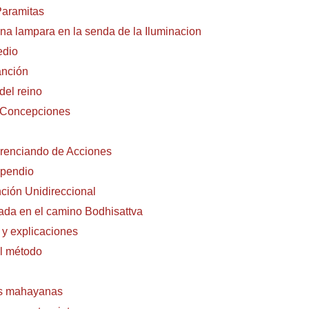
Paramitas
na lampara en la senda de la Iluminacion
edio
anción
del reino
 Concepciones
erenciando de Acciones
mpendio
nción Unidireccional
rada en el camino Bodhisattva
 y explicaciones
l método
as mahayanas