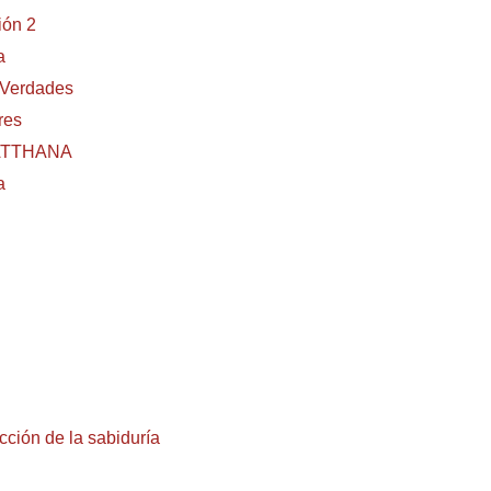
ión 2
a
 Verdades
res
IPATTHANA
a
S
ección de la sabiduría