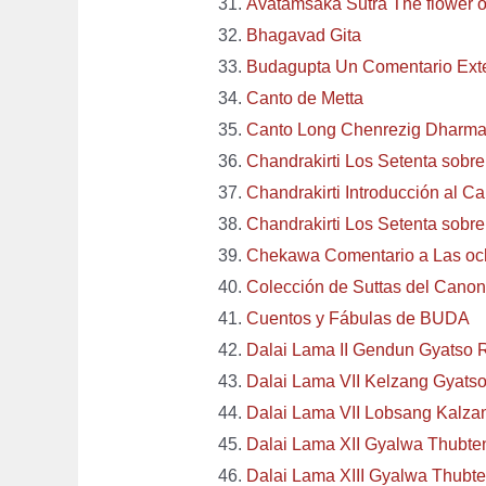
Avatamsaka Sutra The flower o
Bhagavad Gita
Budagupta Un Comentario Ext
Canto de Metta
Canto Long Chenrezig Dharma
Chandrakirti Los Setenta sobre
Chandrakirti Introducción al C
Chandrakirti Los Setenta sobre
Chekawa Comentario a Las och
Colección de Suttas del Canon
Cuentos y Fábulas de BUDA
Dalai Lama II Gendun Gyatso
Dalai Lama VII Kelzang Gyats
Dalai Lama VII Lobsang Kalza
Dalai Lama XII Gyalwa Thubten
Dalai Lama XIII Gyalwa Thubte