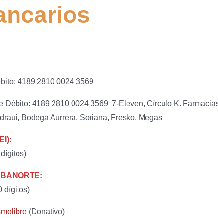
ancarios
ébito: 4189 2810 0024 3569
e Débito: 4189 2810 0024 3569: 7-Eleven, Círculo K. Farmacia
raui, Bodega Aurrera, Soriana, Fresko, Megas
EI):
ígitos)
al BANORTE:
 dígitos)
molibre
(Donativo)