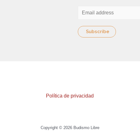
*
a
a
C
d
s
o
t
r
Subscribe
A
r
p
e
p
o
*
*
Política de privacidad
Copyright © 2026 Budismo Libre