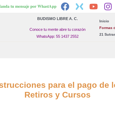
𝐚𝐧𝐝𝐚 𝐭𝐮 𝐦𝐞𝐧𝐬𝐚𝐣𝐞 𝐩𝐨𝐫 𝐖𝐡𝐚𝐬𝐭𝐀𝐩𝐩
BUDISMO LIBRE A. C.
Inicio
Formas 
Conoce tu mente abre tu corazón
21 Sutra
WhatsApp: 55 1437 2552
strucciones para el pago de 
Retiros y Cursos