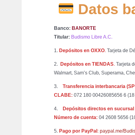
Datos b
Banco:
BANORTE
Titular:
Budismo Libre A.C.
1.
Depósitos en OXXO
.
Tarjeta de D
2.
Depósitos en TIENDAS
.
Tarjeta d
Walmart, Sam’s Club, Superama, Ched
3.
Transferencia interbancaria (SP
CLABE:
072 180 00426085656 6 (18 d
4.
Depósitos directos en sucurs
Número de cuenta:
04 2608 5656 (10
5.
Pago por PayPal
:
paypal.me/Budis