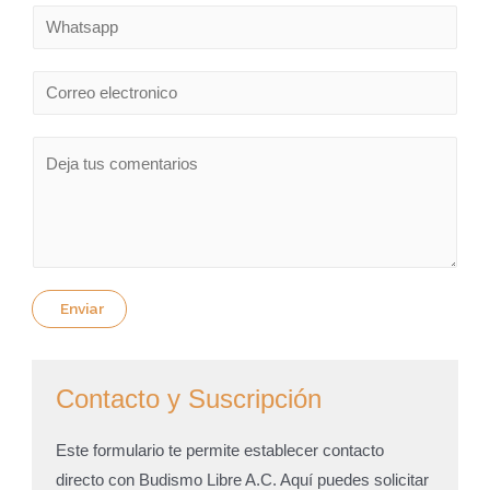
m
N
b
ú
r
m
E
e
e
m
*
r
a
E
o
i
s
d
l
c
e
*
r
t
i
e
b
Enviar
l
e
é
t
f
u
Contacto y Suscripción
o
m
n
e
Este formulario te permite establecer contacto
o
n
directo con Budismo Libre A.C. Aquí puedes solicitar