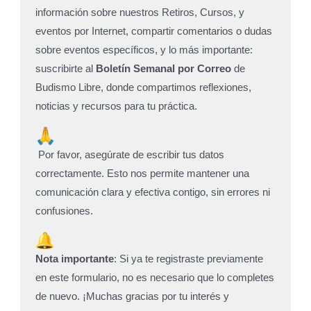
o
s
información sobre nuestros Retiros, Cursos, y
w
a
eventos por Internet, compartir comentarios o dudas
h
j
sobre eventos específicos, y lo más importante:
a
e
suscribirte al
Boletín Semanal por Correo
de
t
*
Budismo Libre, donde compartimos reflexiones,
s
noticias y recursos para tu práctica.
a
p
p
Por favor, asegúrate de escribir tus datos
correctamente. Esto nos permite mantener una
comunicación clara y efectiva contigo, sin errores ni
confusiones.
Nota importante
: Si ya te registraste previamente
en este formulario, no es necesario que lo completes
de nuevo. ¡Muchas gracias por tu interés y