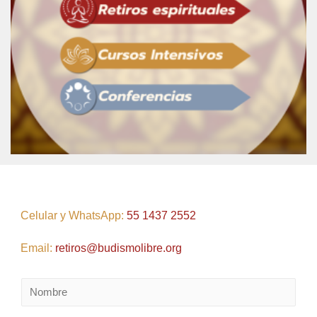
Celular y WhatsApp:
55 1437 2552
Email:
retiros@budismolibre.org
N
o