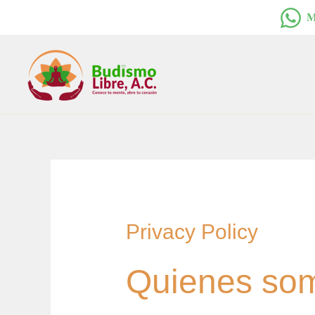
Ir
𝐌
al
contenido
Privacy Policy
Quienes so