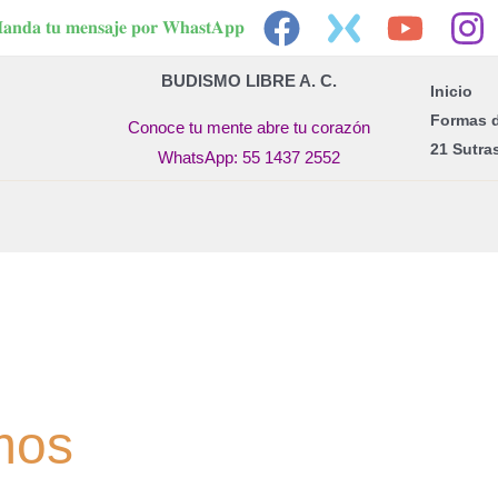
𝐚𝐧𝐝𝐚 𝐭𝐮 𝐦𝐞𝐧𝐬𝐚𝐣𝐞 𝐩𝐨𝐫 𝐖𝐡𝐚𝐬𝐭𝐀𝐩𝐩
BUDISMO LIBRE A. C.
Inicio
Formas 
Conoce tu mente abre tu corazón
21 Sutra
WhatsApp: 55 1437 2552
mos