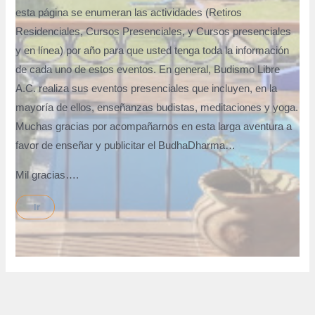
esta página se enumeran las actividades (Retiros
Residenciales, Cursos Presenciales, y Cursos presenciales
y en línea) por año para que usted tenga toda la información
de cada uno de estos eventos. En general, Budismo Libre
A.C. realiza sus eventos presenciales que incluyen, en la
mayoría de ellos, enseñanzas budistas, meditaciones y yoga.
Muchas gracias por acompañarnos en esta larga aventura a
favor de enseñar y publicitar el BudhaDharma…
Mil gracias….
Ir