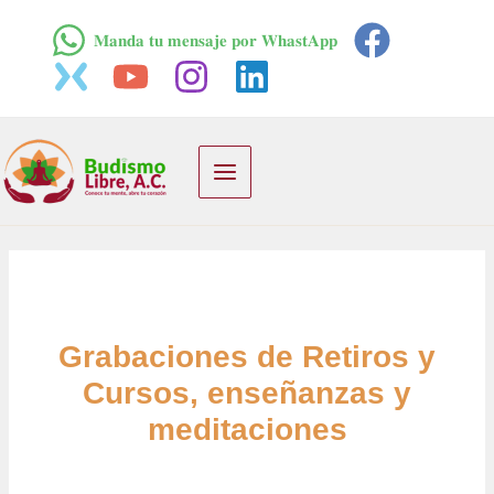
Ir
𝐌𝐚𝐧𝐝𝐚 𝐭𝐮 𝐦𝐞𝐧𝐬𝐚𝐣𝐞 𝐩𝐨𝐫 𝐖𝐡𝐚𝐬𝐭𝐀𝐩𝐩
al
contenido
Main
Menu
Grabaciones de Retiros y
Cursos, enseñanzas y
meditaciones