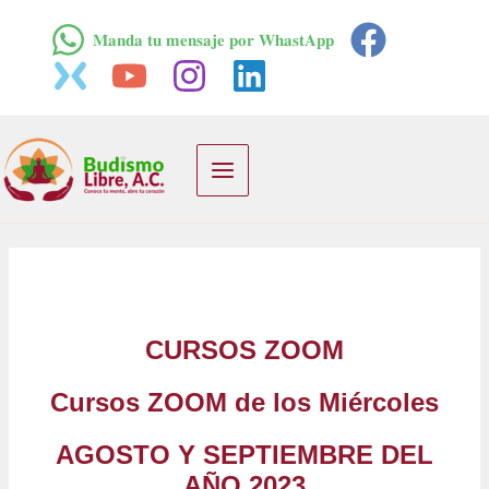
Ir
𝐌𝐚𝐧𝐝𝐚 𝐭𝐮 𝐦𝐞𝐧𝐬𝐚𝐣𝐞 𝐩𝐨𝐫 𝐖𝐡𝐚𝐬𝐭𝐀𝐩𝐩
al
contenido
Main
Menu
CURSOS ZOOM
Cursos ZOOM de los Miércoles
AGOSTO Y SEPTIEMBRE DEL
AÑO 2023