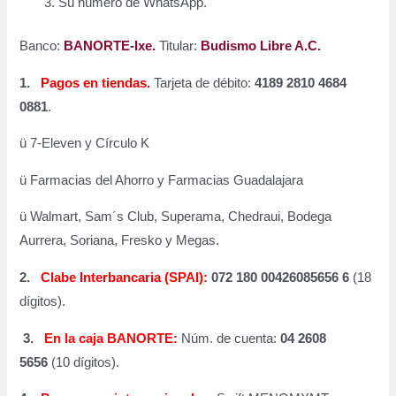
Su número de WhatsApp.
Banco:
BANORTE-Ixe.
Titular:
Budismo Libre A.C.
1.
Pagos en tiendas.
Tarjeta de débito:
4189 2810 4684
0881
.
ü 7-Eleven y Círculo K
ü Farmacias del Ahorro y Farmacias Guadalajara
ü Walmart, Sam´s Club, Superama, Chedraui, Bodega
Aurrera, Soriana, Fresko y Megas.
2.
Clabe Interbancaria (SPAI):
072 180 00426085656 6
(18
dígitos).
3.
En la caja BANORTE:
Núm. de cuenta:
04 2608
5656
(10 dígitos).