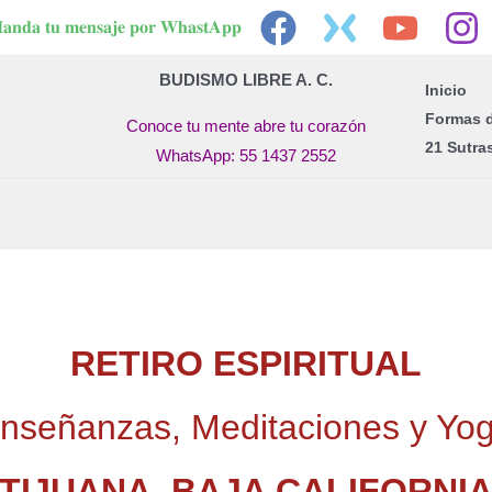
𝐚𝐧𝐝𝐚 𝐭𝐮 𝐦𝐞𝐧𝐬𝐚𝐣𝐞 𝐩𝐨𝐫 𝐖𝐡𝐚𝐬𝐭𝐀𝐩𝐩
BUDISMO LIBRE A. C.
Inicio
Formas 
Conoce tu mente abre tu corazón
21 Sutra
WhatsApp: 55 1437 2552
RETIRO ESPIRITUAL
nseñanzas, Meditaciones y Yo
TIJUANA
,
BAJA CALIFORNI