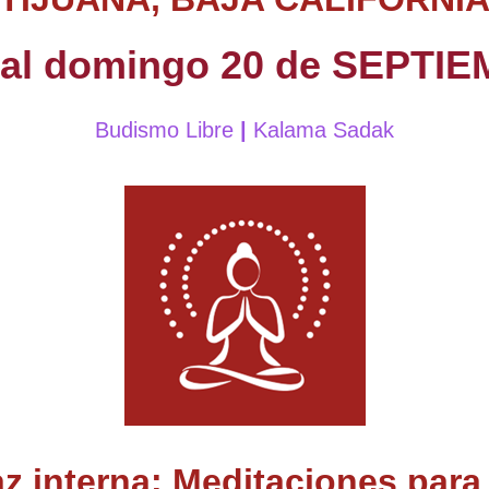
8 al domingo 20 de SEPTI
Budismo Libre
|
Kalama Sadak
az interna:
Meditaciones para 