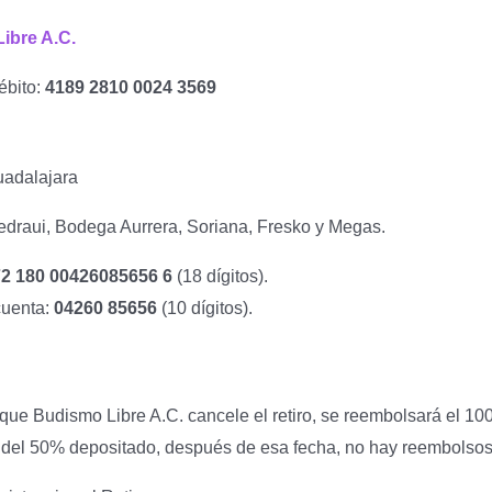
ibre A.C.
ébito:
4189 2810 0024 3569
uadalajara
draui, Bodega Aurrera, Soriana, Fresko y Megas.
2 180 00426085656 6
(18 dígitos).
uenta:
04260 85656
(10 dígitos).
ue Budismo Libre A.C. cancele el retiro, se reembolsará el 100%
 del 50% depositado, después de esa fecha, no hay reembolsos