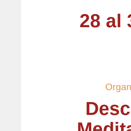
28 al
Organ
Descu
Medit