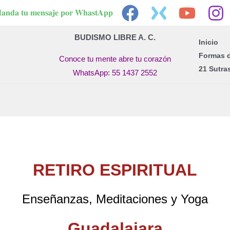
𝐚𝐧𝐝𝐚 𝐭𝐮 𝐦𝐞𝐧𝐬𝐚𝐣𝐞 𝐩𝐨𝐫 𝐖𝐡𝐚𝐬𝐭𝐀𝐩𝐩
BUDISMO LIBRE A. C.
Inicio
Formas 
Conoce tu mente abre tu corazón
21 Sutra
WhatsApp: 55 1437 2552
RETIRO ESPIRITUAL
Enseñanzas, Meditaciones y Yoga
Guadalajara