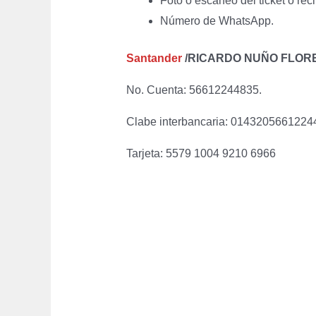
Foto o escaneo del ticket o rec
Número de WhatsApp.
Santander
/RICARDO NUÑO FLOR
No. Cuenta: 56612244835.
Clabe interbancaria: 0143205661224
Tarjeta: 5579 1004 9210 6966