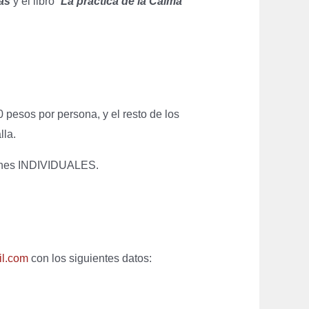
ras
y el libro “
La práctica de la Calma
0 pesos por persona, y el resto de los
la.
iones INDIVIDUALES.
il.com
con los siguientes datos: