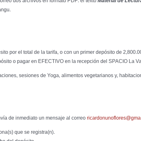
 correo dos archivos en formato PDF: el texto
Material de Lectu
angu.
to por el total de la tarifa, o con un primer depósito de 2,800.0
ósito o pagar en EFECTIVO en la recepción del SPACIO La Val
ciones, sesiones de Yoga, alimentos vegetarianos y, habitac
nvía de inmediato un mensaje al correo
ricardonunoflores@gma
na(s) que se registra(n).