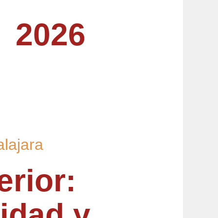
O 2026
lajara
erior:
idad y