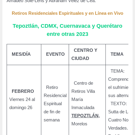
Amadeo Solé-Leris y Abraham Vélez de Cea.
Retiros Residenciales Espirituales y en Línea en Vivo
Tepoztlán, CDMX, Cuernavaca y Querétaro
entre otras 2023
CENTRO Y
MES/DÍA
EVENTO
TEMA
CIUDAD
TEMA:
Comprendien
Centro de
Retiro
el sufrimiento
FEBRERO
Retiros Villa
Residencial
sus alternati
Viernes 24 al
María
Espiritual
TEXTO: El
domingo 26
Inmaculada
de fin de
Sutta de Las
TEPOZTLÁN
,
semana
Cuatro Noble
Morelos
Verdades. El