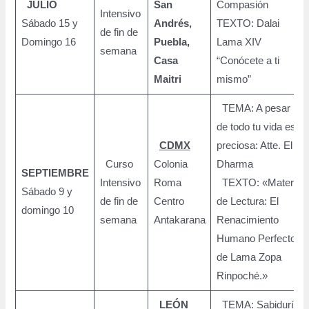
JULIO
San
Compasión
Intensivo
Sábado 15 y
Andrés,
TEXTO: Dalai
de fin de
Domingo 16
Puebla,
Lama XIV
semana
Casa
“Conócete a ti
Maitri
mismo”
TEMA: A pesar
de todo tu vida es
CDMX
preciosa: Atte. El
Curso
Colonia
Dharma
SEPTIEMBRE
Intensivo
Roma
TEXTO: «Material
Sábado 9 y
de fin de
Centro
de Lectura: El
domingo 10
semana
Antakarana
Renacimiento
Humano Perfecto
de Lama Zopa
Rinpoché.»
LEÓN
TEMA: Sabiduría