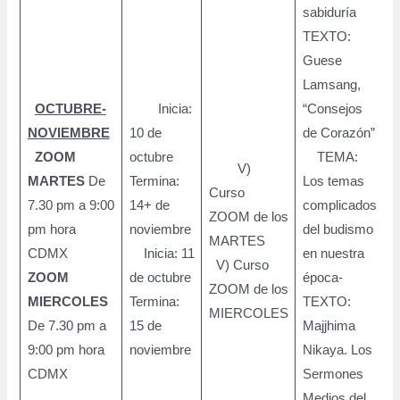
sabiduría
TEXTO:
Guese
Lamsang,
OCTUBRE-
Inicia:
“Consejos
NOVIEMBRE
10 de
de Corazón”
ZOOM
octubre
TEMA:
V)
MARTES
De
Termina:
Los temas
Curso
7.30 pm a 9:00
14+ de
complicados
ZOOM de los
pm hora
noviembre
del budismo
9
MARTES
CDMX
Inicia: 11
en nuestra
p
V) Curso
ZOOM
de octubre
época-
ZOOM de los
MIERCOLES
Termina:
TEXTO:
MIERCOLES
De 7.30 pm a
15 de
Majjhima
9:00 pm hora
noviembre
Nikaya. Los
CDMX
Sermones
Medios del