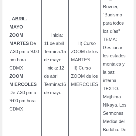
Rovner,
“Budismo
ABRIL-
para todos
MAYO
los días”
ZOOM
Inicia:
TEMA:
MARTES
De
11 de abril
II) Curso
Gestionar
7.30 pm a 9:00
Termina:15
ZOOM de los
8
los estados
pm hora
de mayo
MARTES
p
mentales y
CDMX
Inicia: 12
II) Curso
p
la paz
ZOOM
de abril
ZOOM de los
interna
MIERCOLES
Termina:16
MIERCOLES
TEXTO:
De 7.30 pm a
de mayo
Majjhima
9:00 pm hora
Nikaya. Los
CDMX
Sermones
Medios del
Buddha. De