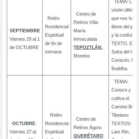
TEMA: La
visión última
Centro de
Retiro
que nos hace
Retiros Villa
Residencial
libres del pes
SEPTIEMBRE
María
Espiritual
y la confusió
Viernes 29 al 1
Inmaculada
de fin de
TEXTO. El
de OCTUBRE
TEPOZTLÁN
,
semana
Sutra del Gra
Morelos
Corazón. El
Buddha.
TEMA:
Conoce y
cultiva el
Camino Budis
Retiro
Tibetano
Centro de
OCTUBRE
Residencial
TEXTOS: El
Retiros Ágora
Viernes 27 al
Espiritual
Lam Rin.
QUERÉTARO