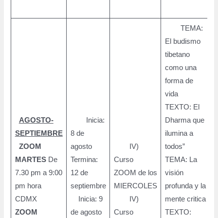
TEMA:
El budismo
tibetano
como una
forma de
vida
TEXTO: El
AGOSTO-
Inicia:
Dharma que
SEPTIEMBRE
8 de
ilumina a
ZOOM
agosto
IV)
todos”
MARTES
De
Termina:
Curso
TEMA: La
7.30 pm a 9:00
12 de
ZOOM de los
visión
pm hora
septiembre
MIERCOLES
profunda y la
9
CDMX
Inicia: 9
IV)
mente critica
p
ZOOM
de agosto
Curso
TEXTO: