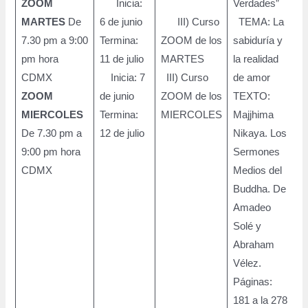
ZOOM
Inicia:
Verdades”
MARTES
De
6 de junio
III) Curso
TEMA: La
7.30 pm a 9:00
Termina:
ZOOM de los
sabiduría y
8
pm hora
11 de julio
MARTES
la realidad
p
CDMX
Inicia: 7
III) Curso
de amor
p
ZOOM
de junio
ZOOM de los
TEXTO:
MIERCOLES
Termina:
MIERCOLES
Majjhima
De 7.30 pm a
12 de julio
Nikaya. Los
9:00 pm hora
Sermones
CDMX
Medios del
Buddha. De
Amadeo
Solé y
Abraham
Vélez.
Páginas:
181 a la 278