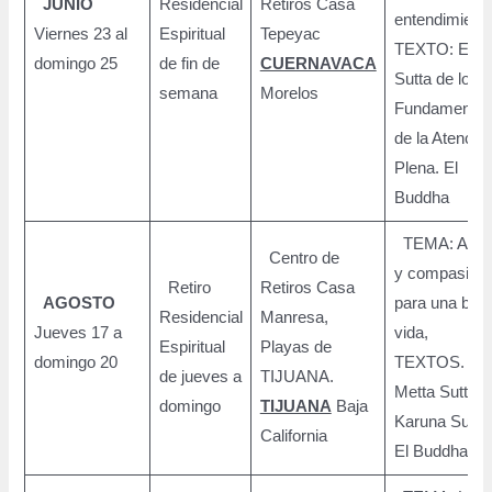
JUNIO
Residencial
Retiros Casa
entendimien
Viernes 23 al
Espiritual
Tepeyac
TEXTO: El
domingo 25
de fin de
CUERNAVACA
Sutta de los
semana
Morelos
Fundamento
de la Atenció
Plena. El
Buddha
TEMA: Amo
Centro de
y compasión
Retiro
Retiros Casa
AGOSTO
para una bue
Residencial
Manresa,
Jueves 17 a
vida,
Espiritual
Playas de
domingo 20
TEXTOS. El
de jueves a
TIJUANA.
Metta Sutta y 
domingo
TIJUANA
Baja
Karuna Sutta.
California
El Buddha