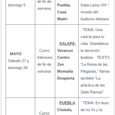
de fin de
domingo 5
Puebla,
Dalai Lama XIV “El
semana
Casa
mundo del
Maitri
budismo tibetano
TEMA: Una
caricia para tu
XALAPA,
vida: Shantideva y
Curso
Veracruz
la devoción
MAYO
Intensivo
Centro
budista. TEXTO:
Sábado 27 y
de fin de
Zen
“La Reina de las
domingo 28
semana
Montaña
Plegarias,” llamada
Despierta
también “La
práctica de las
Siete Ramas”
PUEBLA
TEMA: En busca
Cholula,
de mi Yo y la
Curso