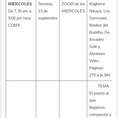
MIERCOLES
Termina:
ZOOM de los
Majjhima
De 7.30 pm a
13 de
MIERCOLES
Nikaya. Los
9:00 pm hora
septiembre
Sermones
CDMX
Medios del
Buddha. De
Amadeo
Solé y
Abraham
Vélez.
Páginas:
279 a la 364
TEMA:
El puerto al
que
llegamos:
compasión y