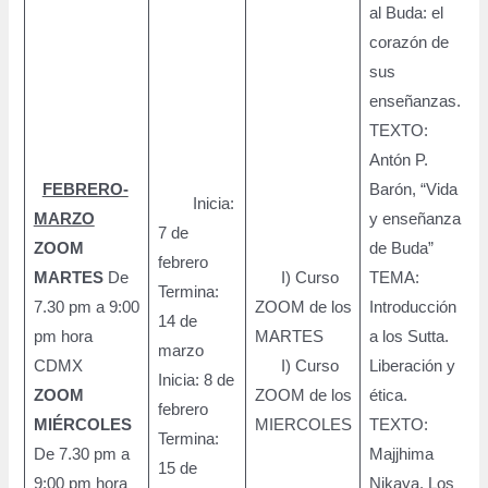
al Buda: el
corazón de
sus
enseñanzas.
TEXTO:
Antón P.
FEBRERO-
Barón, “Vida
Inicia:
MARZO
y enseñanza
7 de
ZOOM
de Buda”
febrero
MARTES
De
I) Curso
TEMA:
Termina:
7.30 pm a 9:00
ZOOM de los
Introducción
8
14 de
pm hora
MARTES
a los Sutta.
p
marzo
CDMX
I) Curso
Liberación y
p
Inicia: 8 de
ZOOM
ZOOM de los
ética.
febrero
MIÉRCOLES
MIERCOLES
TEXTO:
Termina:
De 7.30 pm a
Majjhima
15 de
9:00 pm hora
Nikaya. Los