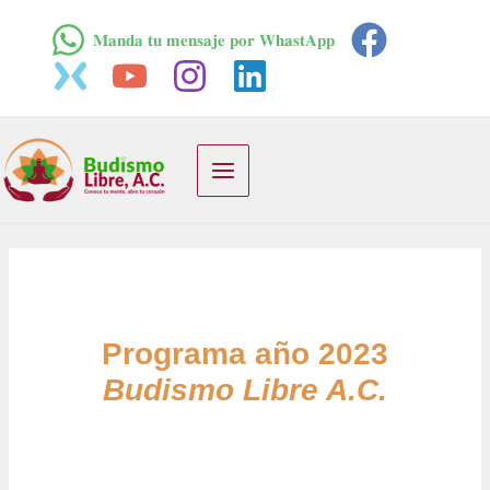
Ir
𝐌𝐚𝐧𝐝𝐚 𝐭𝐮 𝐦𝐞𝐧𝐬𝐚𝐣𝐞 𝐩𝐨𝐫 𝐖𝐡𝐚𝐬𝐭𝐀𝐩𝐩
al
contenido
Main
Menu
Programa año 2023
Budismo Libre A.C.