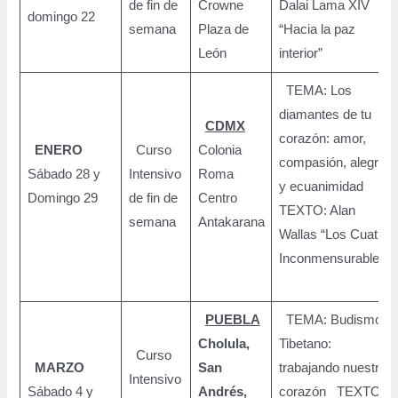
de fin de
Crowne
Dalai Lama XIV
domingo 22
semana
Plaza de
“Hacia la paz
León
interior”
TEMA: Los
diamantes de tu
CDMX
corazón: amor,
ENERO
Curso
Colonia
compasión, alegría
Sábado 28 y
Intensivo
Roma
y ecuanimidad
Domingo 29
de fin de
Centro
TEXTO: Alan
semana
Antakarana
Wallas “Los Cuatro
Inconmensurables”
PUEBLA
TEMA: Budismo
Cholula,
Tibetano:
Curso
MARZO
San
trabajando nuestro
Intensivo
Sábado 4 y
Andrés,
corazón TEXTO: