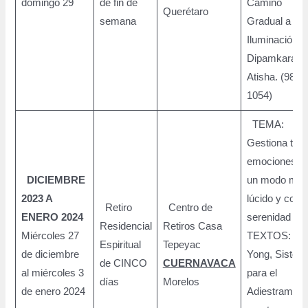
domingo 29
de fin de
Camino
Querétaro
semana
Gradual a la
Iluminación. 
Dipamkara
Atisha. (982-
1054)
TEMA:
Gestiona tus
emociones d
DICIEMBRE
un modo má
2023 A
lúcido y con
Retiro
Centro de
ENERO 2024
serenidad
Residencial
Retiros Casa
Miércoles 27
TEXTOS: Lo-
Espiritual
Tepeyac
de diciembre
Yong, Sistem
de CINCO
CUERNAVACA
al miércoles 3
para el
días
Morelos
de enero 2024
Adiestramien