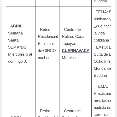
Buddha
TEMA: El
budismo y
ABRIL.
¿qué hacer c
Retiro
Centro de
Semana
la vida
Residencial
Retiros Casa
Santa.
cotidiana?
Espiritual
Tepeyac
SEMANA:
TEXTO: El
de CINCO
CUERNAVACA
Miércoles 5 al
Sutta de Los
noches.
Morelos
domingo 9.
Ocho Interes
Mundanos. E
Buddha
TEMA:
Practicando l
meditación
budista como
Retiro
Centro de
serenidad y