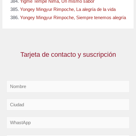
Yigme Tempe Ñima, Un mismo sabor
Yongey Mingyur Rimpoche, La alegría de la vida
Yongey Mingyur Rimpoche, Siempre tenemos alegría
Tarjeta de contacto y suscripción
N
o
m
C
b
i
r
u
W
e
d
h
*
a