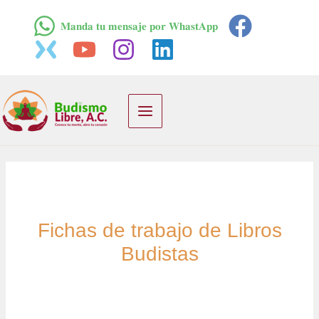
Ir
𝐌𝐚𝐧𝐝𝐚 𝐭𝐮 𝐦𝐞𝐧𝐬𝐚𝐣𝐞 𝐩𝐨𝐫 𝐖𝐡𝐚𝐬𝐭𝐀𝐩𝐩
al
contenido
Main
Menu
Fichas de trabajo de Libros
Budistas