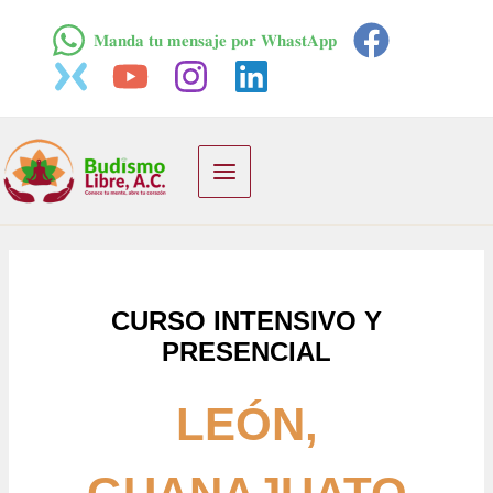
Ir
𝐌𝐚𝐧𝐝𝐚 𝐭𝐮 𝐦𝐞𝐧𝐬𝐚𝐣𝐞 𝐩𝐨𝐫 𝐖𝐡𝐚𝐬𝐭𝐀𝐩𝐩
al
contenido
Main
Menu
CURSO INTENSIVO Y
PRESENCIAL
LEÓN,