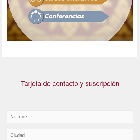
Tarjeta de contacto y suscripción
N
o
m
C
b