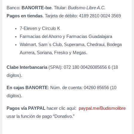
Banco:
BANORTE-Ixe
. Titular:
Budismo Libre A.C.
Pagos en tiendas
. Tarjeta de débito: 4189 2810 0024 3569
7-Eleven y Círculo K
Farmacias del Ahorro y Farmacias Guadalajara
Walmart, Sam´s Club, Superama, Chedraui, Bodega
Aurrera, Soriana, Fresko y Megas.
Clabe Interbancaria
(SPAI): 072 180 00426085656 6 (18
dígitos).
En cajas BANORTE
: Núm. de cuenta: 04260 85656 (10
dígitos).
Pagos vía PAYPAL
hacer clic aquí:
paypal.me/Budismolibre
usar la función de pago “Donativo.”